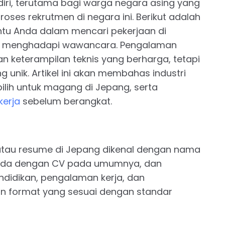
diri, terutama bagi warga negara asing yang
oses rekrutmen di negara ini. Berikut adalah
tu Anda dalam mencari pekerjaan di
ga menghadapi wawancara. Pengalaman
n keterampilan teknis yang berharga, tetapi
 unik. Artikel ini akan membahas industri
ilih untuk magang di Jepang, serta
kerja
sebelum berangkat.
tau resume di Jepang dikenal dengan nama
rbeda dengan CV pada umumnya, dan
ndidikan, pengalaman kerja, dan
n format yang sesuai dengan standar