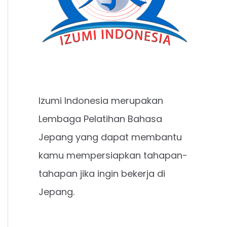
Izumi Indonesia merupakan
Lembaga Pelatihan Bahasa
Jepang yang dapat membantu
kamu mempersiapkan tahapan-
tahapan jika ingin bekerja di
Jepang.