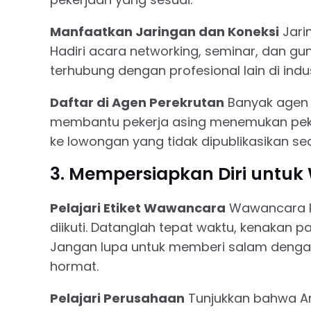
Manfaatkan Jaringan dan Koneksi
Jari
Hadiri acara networking, seminar, dan gun
terhubung dengan profesional lain di indu
Daftar di Agen Perekrutan
Banyak agen 
membantu pekerja asing menemukan peker
ke lowongan yang tidak dipublikasikan sec
3. Mempersiapkan Diri untu
Pelajari Etiket Wawancara
Wawancara ke
diikuti. Datanglah tepat waktu, kenakan 
Jangan lupa untuk memberi salam deng
hormat.
Pelajari Perusahaan
Tunjukkan bahwa An