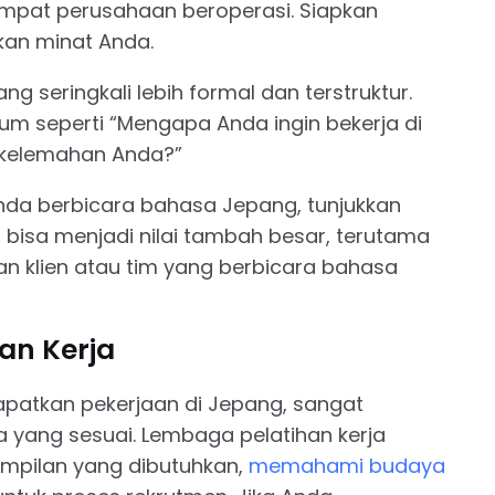
tempat perusahaan beroperasi. Siapkan
kan minat Anda.
 seringkali lebih formal dan terstruktur.
m seperti “Mengapa Anda ingin bekerja di
n kelemahan Anda?”
nda berbicara bahasa Jepang, tunjukkan
isa menjadi nilai tambah besar, terutama
an klien atau tim yang berbicara bahasa
an Kerja
patkan pekerjaan di Jepang, sangat
ja yang sesuai. Lembaga pelatihan kerja
pilan yang dibutuhkan,
memahami budaya