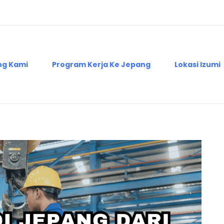
ng Kami
Program Kerja Ke Jepang
Lokasi Izumi