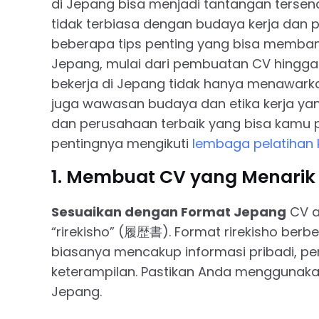
di Jepang bisa menjadi tantangan tersen
tidak terbiasa dengan budaya kerja dan pr
beberapa tips penting yang bisa memban
Jepang, mulai dari pembuatan CV hing
bekerja di Jepang tidak hanya menawarka
juga wawasan budaya dan etika kerja yang
dan perusahaan terbaik yang bisa kamu p
pentingnya mengikuti
lembaga pelatihan 
1. Membuat CV yang Menarik
Sesuaikan dengan Format Jepang
CV a
“rirekisho” (履歴書). Format rirekisho be
biasanya mencakup informasi pribadi, pe
keterampilan. Pastikan Anda menggunaka
Jepang.