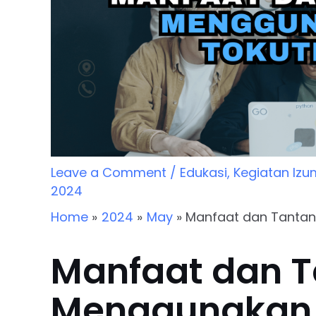
Leave a Comment
/
Edukasi
,
Kegiatan Izu
2024
Home
2024
May
Manfaat dan Tantan
Manfaat dan 
Menggunakan 