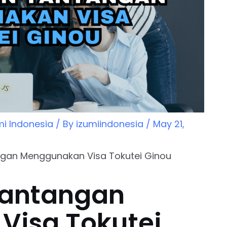
mi Indonesia
/ By
izumiindonesia
/
May 21,
gan Menggunakan Visa Tokutei Ginou
Tantangan
Visa Tokutei