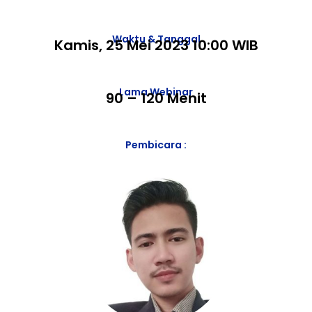
Waktu & Tanggal
Kamis, 25 Mei 2023 10:00 WIB
Lama Webinar
90 – 120 Menit
Pembicara :