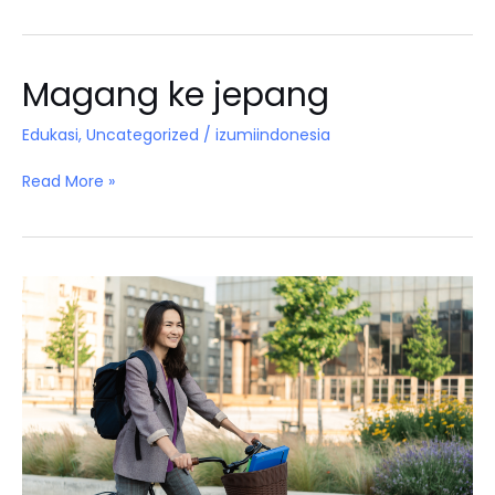
Magang ke jepang
Magang
ke
jepang
Edukasi
,
Uncategorized
/
izumiindonesia
Read More »
Pelatihan
Kerja
ke
Jepang:
Faktor
Penting
yang
Harus
Diketahui