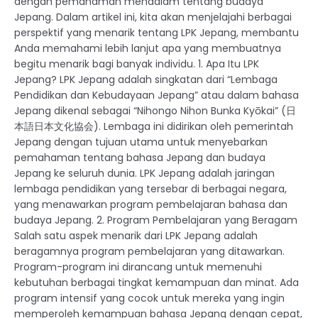
dengan pemahaman mendalam tentang budaya
Jepang. Dalam artikel ini, kita akan menjelajahi berbagai
perspektif yang menarik tentang LPK Jepang, membantu
Anda memahami lebih lanjut apa yang membuatnya
begitu menarik bagi banyak individu. 1. Apa Itu LPK
Jepang? LPK Jepang adalah singkatan dari “Lembaga
Pendidikan dan Kebudayaan Jepang” atau dalam bahasa
Jepang dikenal sebagai “Nihongo Nihon Bunka Kyōkai” (日
本語日本文化協会). Lembaga ini didirikan oleh pemerintah
Jepang dengan tujuan utama untuk menyebarkan
pemahaman tentang bahasa Jepang dan budaya
Jepang ke seluruh dunia. LPK Jepang adalah jaringan
lembaga pendidikan yang tersebar di berbagai negara,
yang menawarkan program pembelajaran bahasa dan
budaya Jepang. 2. Program Pembelajaran yang Beragam
Salah satu aspek menarik dari LPK Jepang adalah
beragamnya program pembelajaran yang ditawarkan.
Program-program ini dirancang untuk memenuhi
kebutuhan berbagai tingkat kemampuan dan minat. Ada
program intensif yang cocok untuk mereka yang ingin
memperoleh kemampuan bahasa Jepang dengan cepat,