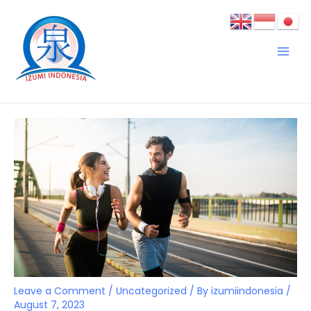
Skip
Post
Main
to
navigation
Men
content
Leave a Comment
/
Uncategorized
/ By
izumiindonesia
/
August 7, 2023